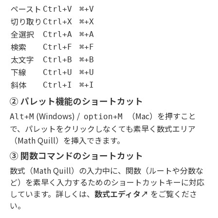
ペースト
Ctrl+V
⌘+V
切り取り
Ctrl+X
⌘+X
全選択
Ctrl+A
⌘+A
検索
Ctrl+F
⌘+F
太文字
Ctrl+B
⌘+B
下線
Ctrl+U
⌘+U
斜体
Ctrl+I
⌘+I
② パレット機能のショートカット
(Windows) /
（Mac）を押すこと
Alt+M
option+M
で、パレットをクリックしなくても素早く数式エリア
（Math Quill）を挿入できます。
③ 関数コマンドのショートカット
数式（Math Quill）の入力中に、関数（ルートや分数な
ど）を素早く入力するためのショートカットキーに対応
しています。詳しくは、
数式エディタ↗︎
をご覧くださ
い。