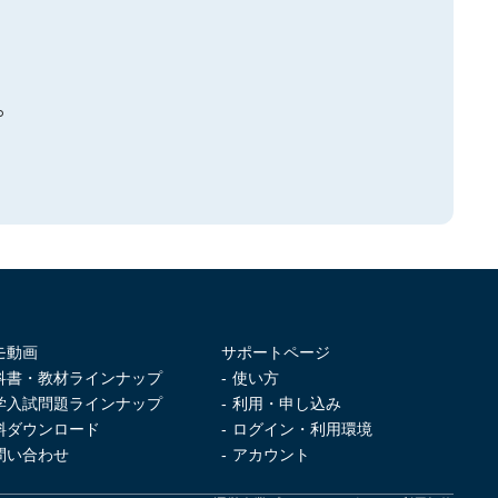
。
モ動画
サポートページ
科書・教材ラインナップ
- 使い方
学入試問題ラインナップ
- 利用・申し込み
料ダウンロード
- ログイン・利用環境
問い合わせ
- アカウント